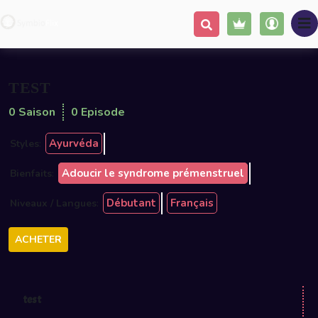
Partager
Populaire
TEST
0 Saison
0 Episode
Ayurvéda
Styles
:
Adoucir le syndrome prémenstruel
Bienfaits
:
Débutant
Français
Niveaux / Langues
:
ACHETER
test