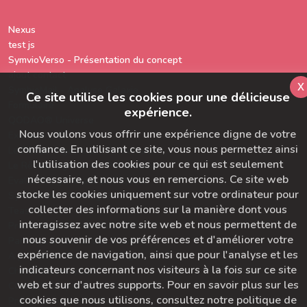
Nexus
test js
SymvioVerso - Présentation du concept
ajout contact
x
SymbioMail - Analyse Galaxie
Ce site utilise les cookies pour une délicieuse
Formulaire
expérience.
QODAO® Universe
Nous voulons vous offrir une expérience digne de votre
Exemple LMS
confiance. En utilisant ce site, vous nous permettez ainsi
Le Rêveur Ingénieux - Présentatin
l'utilisation des cookies pour ce qui est seulement
Le Rêveur Ingénieux - Présentation
nécessaire, et nous vous en remercions. Ce site web
Evaluation générale de l'équipe
stocke les cookies uniquement sur votre ordinateur pour
SymbioMail - Waiting List
collecter des informations sur la manière dont vous
Teasing
interagissez avec notre site web et nous permettent de
Présentation SymbioFlix - Juillet 2026
nous souvenir de vos préférences et d'améliorer votre
Parcours de Sébastien Gourrier
expérience de navigation, ainsi que pour l'analyse et les
A propos du Studio Diva Yoga
indicateurs concernant nos visiteurs à la fois sur ce site
Checkliste pré-push
web et sur d'autres supports. Pour en savoir plus sur les
CGU & Politique de Confidentialité
cookies que nous utilisons, consultez notre politique de
Présentation SymbioFlix