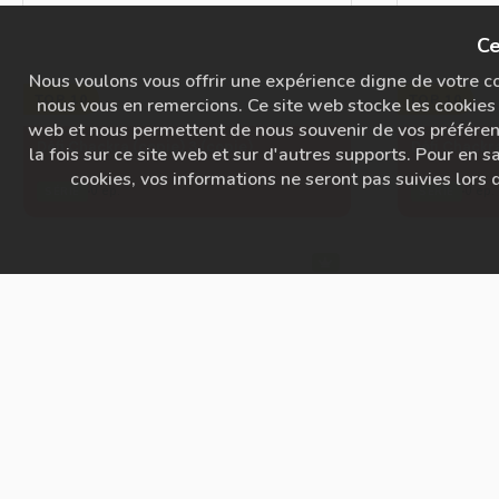
Ce
Nous voulons vous offrir une expérience digne de votre con
TOP 10
TOP 10
nous vous en remercions. Ce site web stocke les cookies 
web et nous permettent de nous souvenir de vos préférence
Défi Chackra (copie) 3 (copie)
Défi Chackra
la fois sur ce site web et sur d'autres supports. Pour en sa
cookies, vos informations ne seront pas suivies lors d
0 ép.
0 ép.
SÉRIE
SÉRIE
POPULAIRE
POPULAIRE
Défi Chackra (copie) 2
Test
0 ép.
0 ép.
SÉRIE
SÉRIE