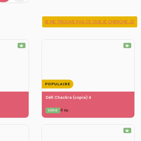
JE NE TROUVE PAS CE QUE JE CHERCHE..😕
POPULAIRE
Défi Chackra (copie) 4
0 ép.
SÉRIE