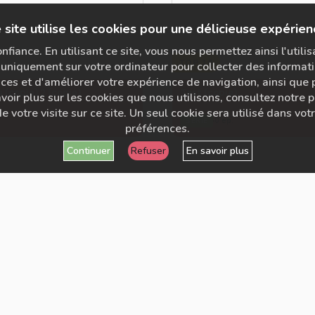
 site utilise les cookies pour une délicieuse expérien
fiance. En utilisant ce site, vous nous permettez ainsi l'utili
TOP 10
uniquement sur votre ordinateur pour collecter des informati
s et d'améliorer votre expérience de navigation, ainsi que po
 (copie) 2 (copie)
Test (copie)
voir plus sur les cookies que nous utilisons, consultez notre po
e votre visite sur ce site. Un seul cookie sera utilisé dans vo
0 ép.
SÉRIE
préférences.
Continuer
Refuser
En savoir plus
POPULAIRE
Défi Chackra (copie)
1 ép.
SÉRIE