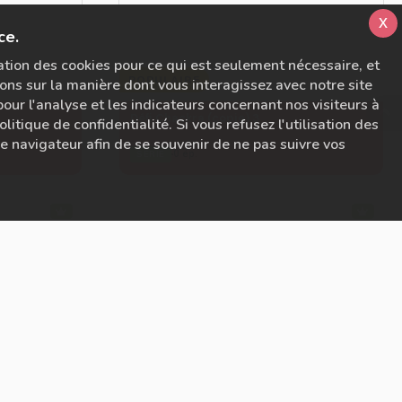
x
ce.
sation des cookies pour ce qui est seulement nécessaire, et
POPULAIRE
ons sur la manière dont vous interagissez avec notre site
ur l'analyse et les indicateurs concernant nos visiteurs à
Défi Chackra (copie) 3
litique de confidentialité. Si vous refusez l'utilisation des
tre navigateur afin de se souvenir de ne pas suivre vos
0 ép.
SÉRIE
POPULAIRE
Défi Chackra
3 ép.
SÉRIE