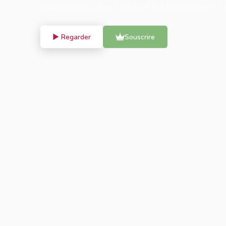
environnement... Des habitats et des technologies en
▶ Regarder
Souscrire