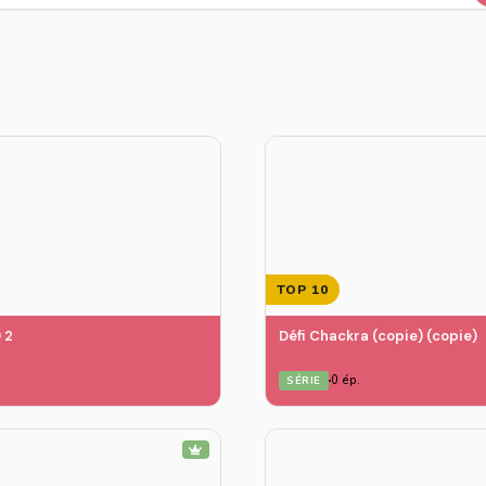
TOP 10
 2
Défi Chackra (copie) (copie)
0 ép.
SÉRIE