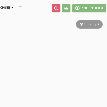
NCHISES
S'IDENTIFIER
30 jours pour s'aimer
🔇 Son coupé
52 semaines Yoga Nidra
Au cœur du féminin sacré
Défi yoga : 2 minutes par 
Douce Nuit
Éternelle Déesse
Initiation au Yoga
Mudra, des gestes qui so
Rayonner grâce au yoga 
Souple en 28 jours : 7 mi
jour
Stop douleur : Cou