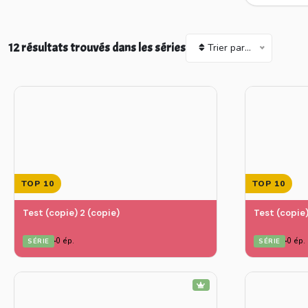
12 résultats trouvés dans les séries
Trier par...
TOP 10
TOP 10
Test (copie) 2 (copie)
Test (copie)
0 ép.
0 ép.
SÉRIE
SÉRIE