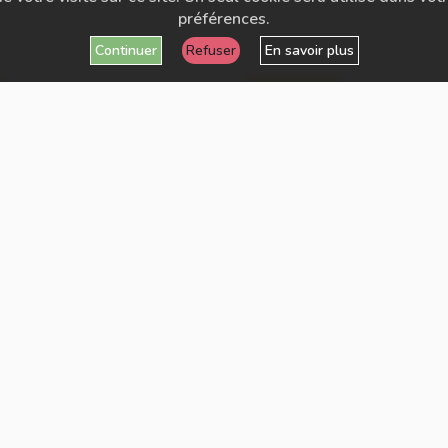
préférences.
Continuer
Refuser
En savoir plus
POPULAIRE
 (copie) 2
Défi Chackra (copie)
1 ép.
SÉRIE
SION :
à l'émergence de diverses plateforme de streaming de niche
 et qualitatives.
-NOUS SUR NOS MÉDIAS SOCIAUX :