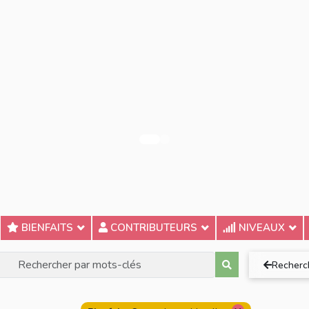
BIENFAITS
CONTRIBUTEURS
NIVEAUX
Recherc
act
Au moins un des mots
Tous les mots