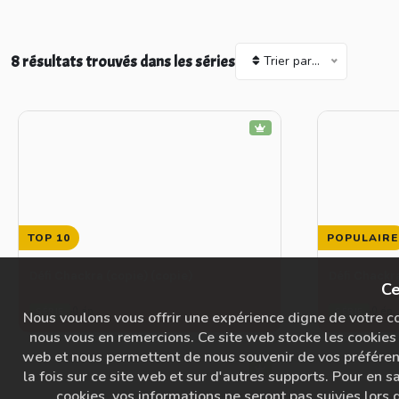
8 résultats trouvés dans les séries
Trier par...
TOP 10
POPULAIRE
Défi Chackra (copie) (copie)
Défi Chackr
Ce
0 ép.
0 ép.
SÉRIE
SÉRIE
Nous voulons vous offrir une expérience digne de votre con
nous vous en remercions. Ce site web stocke les cookies 
web et nous permettent de nous souvenir de vos préférence
la fois sur ce site web et sur d'autres supports. Pour en sa
cookies, vos informations ne seront pas suivies lors d