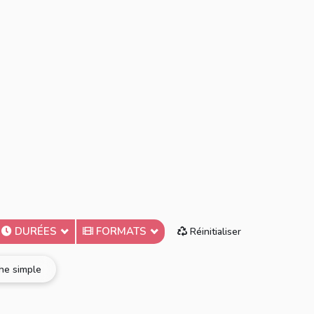
DURÉES
FORMATS
Réinitialiser
he simple