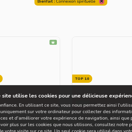
Bienfait :
Connexion spirituelle
TOP 10
a (copie) 4
Défi Chackra (copie) 3 (copie
 site utilise les cookies pour une délicieuse expérien
0 ép.
SÉRIE
fiance. En utilisant ce site, vous nous permettez ainsi l'utili
uniquement sur votre ordinateur pour collecter des informati
s et d'améliorer votre expérience de navigation, ainsi que po
voir plus sur les cookies que nous utilisons, consultez notre po
e votre visite sur ce site. Un seul cookie sera utilisé dans vo