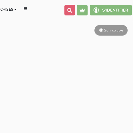
NCHISES
S'IDENTIFIER
30 jours pour s'aimer
🔇 Son coupé
52 semaines Yoga Nidra
Au cœur du féminin sacré
Défi yoga : 2 minutes par 
Douce Nuit
Éternelle Déesse
Initiation au Yoga
Mudra, des gestes qui so
Rayonner grâce au yoga 
Souple en 28 jours : 7 mi
jour
Stop douleur : Cou