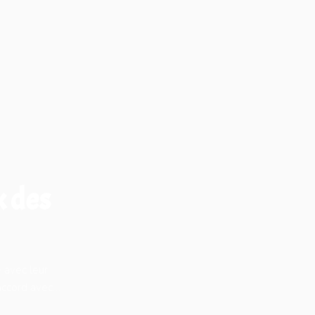
x des
 avec leur
 accord avec…