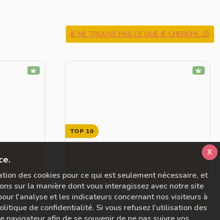
JE NE TROUVE PAS CE QUE JE CHERCHE..😕
TOP 10
x
)
Défi Chackra (copie) 2 (copie)
ce.
0 ép.
SÉRIE
sation des cookies pour ce qui est seulement nécessaire, et
ons sur la manière dont vous interagissez avec notre site
ur l'analyse et les indicateurs concernant nos visiteurs à
litique de confidentialité. Si vous refusez l'utilisation des
tre navigateur afin de se souvenir de ne pas suivre vos