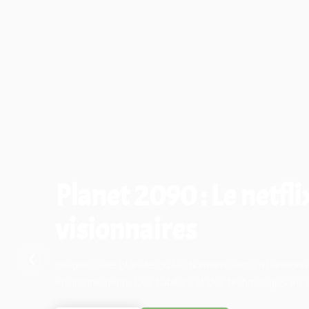
Planet 2090 : Le netfli
visionnaires
❮
Imaginez une planète ou les humains sont en harmonie
environnement... Des habitats et des technologies en